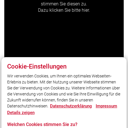
stimmen Sie diesen zu.
Dazu klicken Sie bitte hier.
Cookie-Einstellungen
Wir verwenden Cookies, um Ihnen ein optimales Webseiten-
Erlebnis zu bieten. Mit der Nutzung unserer Webseite stimmen
Unser Leitsatz
Sie der Verwendung von Cookies zu. Weitere Informationen über
Gott zur Ehr, dem Nächsten zur Wehr
die Verwendung von Cookies und wie Sie Ihre Einwilligung für die
Zukunft widerrufen können, finden Sie in unseren
Datenschutzerklärung
Impressum
Datenschutzhinweisen.
Social Media
Details zeigen
Auch unterwegs immer auf dem Laufenden bleiben?
Welchen Cookies stimmen Sie zu?
Bleiben Sie mit uns in Kontakt und vernetzen Sie sich