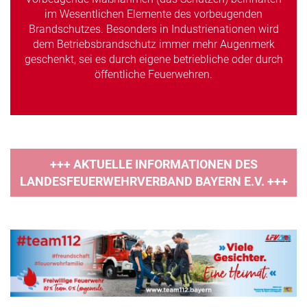
im Wesentlichen Elemente des vorbeugenden
Brandschutzes. Besonders in Industrienationen wird
dem Betriebsbrandschutz immer mehr Augenmerk
geschenkt, sei es durch eigene betriebliche oder durch
öffentliche Feuerwehren.
+++ AKTUELLE INFORMATIONEN DES
LANDESFEUERWEHRVERBAND BAYERN E.V. +++